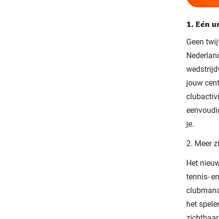
1. Eén u
Geen twij
Nederland
wedstrijd
jouw cent
clubactiv
eenvoudig
je.
2. Meer z
Het nieuw
tennis- e
clubmana
het spele
zichtbaar