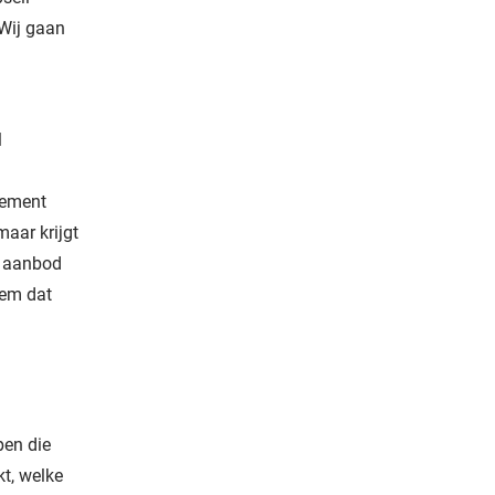
 Wij gaan
l
gement
aar krijgt
n aanbod
eem dat
pen die
kt, welke