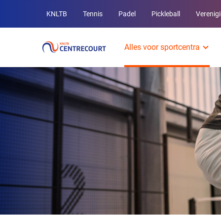
Overige
KNLTB
Tennis
Padel
Pickleball
Verenig
KNLTB
Hoofdmenu
websites
Alles voor sportcentra