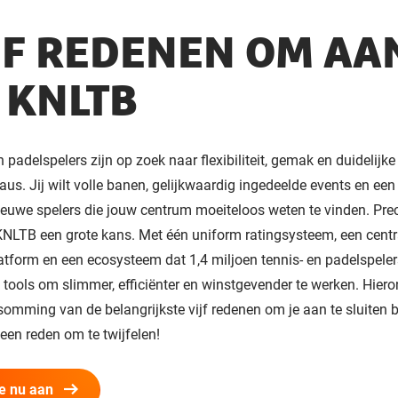
JF REDENEN OM AAN
 KNLTB
n padelspelers zijn op zoek naar flexibiliteit, gemak en duidelijke
aus. Jij wilt volle banen, gelijkwaardig ingedeelde events en ee
euwe spelers die jouw centrum moeiteloos weten te vinden. Pre
KNLTB een grote kans. Met één uniform ratingsysteem, een centr
atform en een ecosysteem dat 1,4 miljoen tennis- en padelspeler
de tools om slimmer, efficiënter en winstgevender te werken. Hier
somming van de belangrijkste vijf redenen om je aan te sluiten b
en reden om te twijfelen!
je nu aan