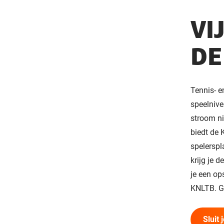
VI
DE
Tennis- e
speelnive
stroom ni
biedt de 
spelerspl
krijg je 
je een op
KNLTB. Ge
Sluit 