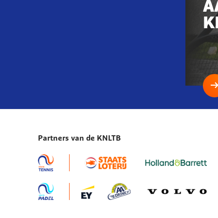
aan
A
deze
K
pagi
b
Partners van de KNLTB