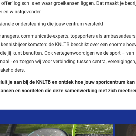
t offer’ logisch is en waar groeikansen liggen. Dat maakt je bedri
er én winstgevender.
sionele ondersteuning die jouw centrum versterkt
nagers, communicatie-experts, topsporters als ambassadeurs, 
, kennisbijeenkomsten: de KNLTB beschikt over een enorme hoev
 die jij kunt benutten. Ook vertegenwoordigen we de sport – van 
onaal - en zorgen wij voor verbinding tussen centra, verenigingen,
takeholders.
luit je aan bij de KNLTB en ontdek hoe jouw sportcentrum kan 
 kansen en voordelen die deze samenwerking met zich meebre
ateerd