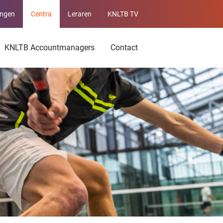
ingen
Centra
Leraren
KNLTB TV
Service
menu
KNLTB Accountmanagers
Contact