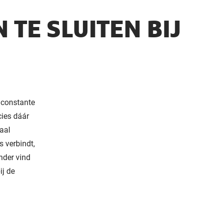
 TE SLUITEN BIJ
n constante
cies dáár
aal
s verbindt,
onder vind
ij de