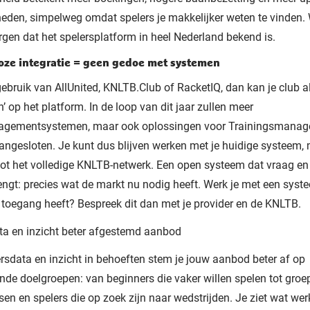
eden, simpelweg omdat spelers je makkelijker weten te vinden.
rgen dat het spelersplatform in heel Nederland bekend is.
oze integratie = geen gedoe met systemen
ebruik van AllUnited, KNLTB.Club of RacketIQ, dan kan je club a
n’ op het platform. In de loop van dit jaar zullen meer
gementsystemen, maar ook oplossingen voor Trainingsmana
ngesloten. Je kunt dus blijven werken met je huidige systeem, m
ot het volledige KNLTB-netwerk. Een open systeem dat vraag e
gt: precies wat de markt nu nodig heeft. Werk je met een syst
toegang heeft? Bespreek dit dan met je provider en de KNLTB.
ta en inzicht beter afgestemd aanbod
rsdata en inzicht in behoeften stem je jouw aanbod beter af op
ende doelgroepen: van beginners die vaker willen spelen tot groe
ssen en spelers die op zoek zijn naar wedstrijden. Je ziet wat wer