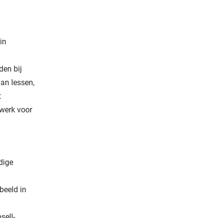
in
den bij
van lessen,
t
 werk voor
dige
beeld in
sell-