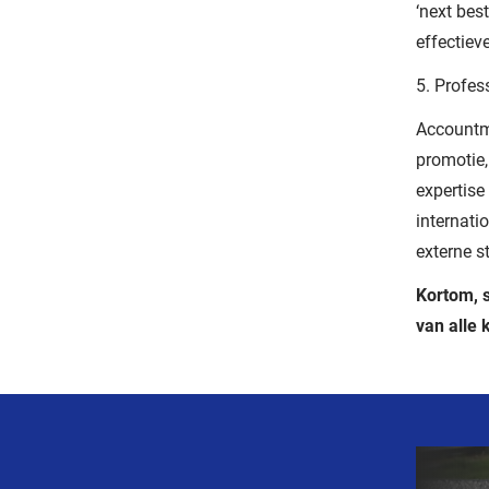
‘next bes
effectiev
5. Profes
Accountma
promotie
expertise
internati
externe s
Kortom, s
van alle
Gerel