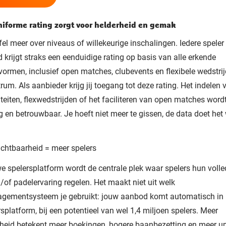
niforme rating zorgt voor helderheid en gemak
fel meer over niveaus of willekeurige inschalingen. Iedere speler 
 krijgt straks een eenduidige rating op basis van alle erkende
vormen, inclusief open matches, clubevents en flexibele wedstrij
rum. Als aanbieder krijg jij toegang tot deze rating. Het indelen 
iteiten, flexwedstrijden of het faciliteren van open matches word
 en betrouwbaar. Je hoeft niet meer te gissen, de data doet het
ichtbaarheid = meer spelers
e spelersplatform wordt de centrale plek waar spelers hun volle
n/of padelervaring regelen. Het maakt niet uit welk
gementsysteem je gebruikt: jouw aanbod komt automatisch in 
rsplatform, bij een potentieel van wel 1,4 miljoen spelers. Meer
heid betekent meer boekingen, hogere baanbezetting en meer up