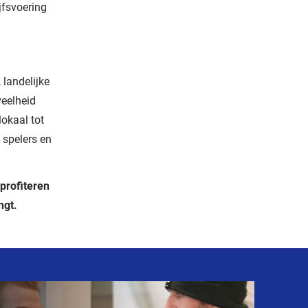
jfsvoering
landelijke
eelheid
lokaal tot
 spelers en
profiteren
ngt.