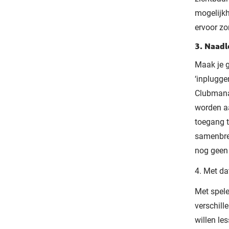
mogelijkh
ervoor zo
3. Naadl
Maak je g
‘inplugge
Clubmana
worden aa
toegang t
samenbren
nog geen 
4. Met da
Met spele
verschill
willen le