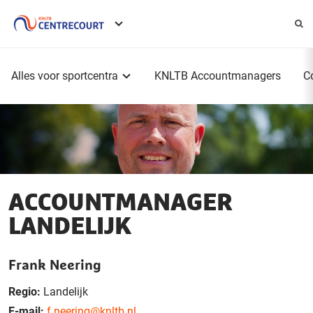
Service
menu
Hoofdmenu
Alles voor sportcentra
KNLTB Accountmanagers
C
ACCOUNTMANAGER
LANDELIJK
Frank Neering
Regio:
Landelijk
E-mail:
f.neering@knltb.nl