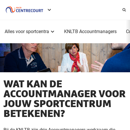
Service
menu
Hoofdmenu
Alles voor sportcentra
KNLTB Accountmanagers
C
WAT KAN DE
ACCOUNTMANAGER VOOR
JOUW SPORTCENTRUM
BETEKENEN?
Bij de KNLTB zijn drie Accountmanagers werkzaam die